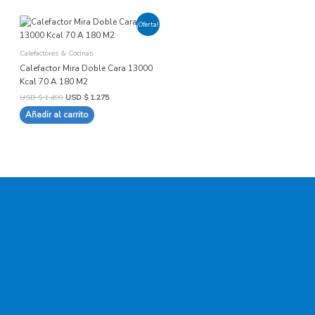
El
El
¡Oferta!
precio
precio
original
actual
era:
es:
Calefactores & Cocinas
USD
USD
$ 1.499.
$ 1.275.
Calefactor Mira Doble Cara 13000
Kcal 70 A 180 M2
USD $
1.499
USD $
1.275
Añadir al carrito