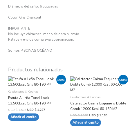
Diámetro del caño: 6 pulgadas
Color: Gris Charcoal
IMPORTANTE
No incluye chimenea, mano de obra ni envío.
Retiros y envíos con previa coordinación.
Somos PISCINAS OCÉANO
Productos relacionados
El
El
El
El
¡Oferta!
¡Oferta!
precio
precio
precio
precio
original
actual
original
actual
era:
es:
era:
es:
Calefactores & Cocinas
USD
USD
USD
USD
$ 1.502.
$ 1.277.
$ 1.370.
$ 1.165.
Calefactores & Cocinas
Estufa A Leña Tonel Look
13.500kcal Gris 80-190 M²
Calefactor Caima Esquinero Doble
Comb 12000 Kcal 60-160 M2
USD $
1.502
USD $
1.277
USD $
1.370
USD $
1.165
Añadir al carrito
Añadir al carrito