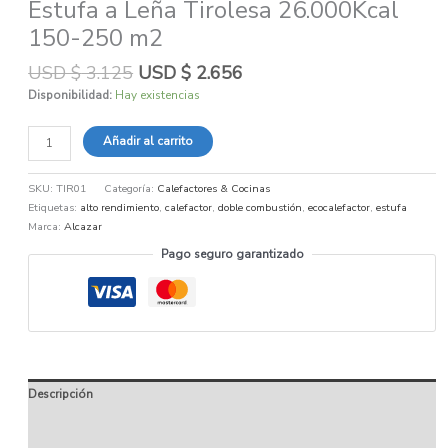
Estufa a Leña Tirolesa 26.000Kcal
150-250 m2
USD $
3.125
USD $
2.656
Disponibilidad:
Hay existencias
Añadir al carrito
SKU:
TIR01
Categoría:
Calefactores & Cocinas
Etiquetas:
alto rendimiento
,
calefactor
,
doble combustión
,
ecocalefactor
,
estufa
Marca:
Alcazar
Pago seguro garantizado
Descripción
Información adicional