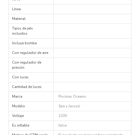
Línea
Material
Tipos de jets
incluidos
Incluye bomba
Con regulador de aire
Con regulador de
presión
Con luces
Cantidad de luces
Marca
Piscinas Oceano
Modelo
Spa y Jacuzzi
Voltaje
220V
Es inflable
false
Motivo de GTIN vacío
El producto no tiene código registrado