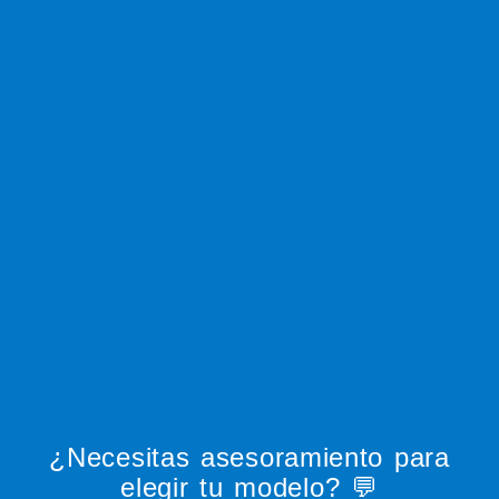
página
de
producto
¿Necesitas asesoramiento para
elegir tu modelo? 💬