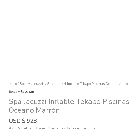
Ir
al
contenido
Spa
Jacuzzi
Inflable
Tekapo
Piscinas
Oceano
Marrón
cantidad
Inicio
/
Spas y Jacuzzis
/ Spa Jacuzzi Inflable Tekapo Piscinas Oceano Marrón
Spas y Jacuzzis
Spa Jacuzzi Inflable Tekapo Piscinas
Oceano Marrón
USD $
928
Azul Metálico, Diseño Moderno y Contemporáneo