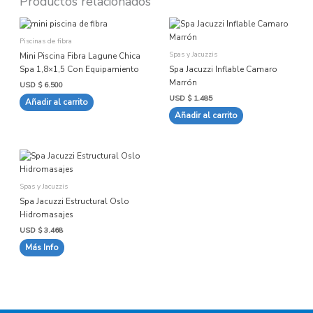
Productos relacionados
Piscinas de fibra
Spas y Jacuzzis
Mini Piscina Fibra Lagune Chica
Spa 1,8×1,5 Con Equipamiento
Spa Jacuzzi Inflable Camaro
Marrón
USD $
6.500
USD $
1.485
Añadir al carrito
Añadir al carrito
Este
producto
tiene
Spas y Jacuzzis
múltiples
Spa Jacuzzi Estructural Oslo
variantes.
Hidromasajes
Las
USD $
3.468
opciones
Más Info
se
pueden
elegir
en
la