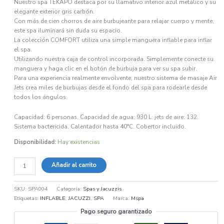
Nuestro spa TEKAPO destaca por su llamativo interior azul metálico y su
elegante exterior gris carbón.
Con más de cien chorros de aire burbujeante para relajar cuerpo y mente,
este spa iluminará sin duda su espacio.
La colección COMFORT utiliza una simple manguera inflable para inflar
el spa.
Utilizando nuestra caja de control incorporada. Simplemente conecte su
manguera y haga clic en el botón de burbuja para ver su spa subir.
Para una experiencia realmente envolvente, nuestro sistema de masaje Air
Jets crea miles de burbujas desde el fondo del spa para rodearle desde
todos los ángulos.
Capacidad: 6 personas. Capacidad de agua: 930 L. jets de aire: 132.
Sistema bactericida. Calentador hasta 40°C. Cobertor incluido.
Disponibilidad:
Hay existencias
Añadir al carrito
SKU:
SPA004
Categoría:
Spas y Jacuzzis
Etiquetas:
INFLABLE
,
JACUZZI
,
SPA
Marca:
Mspa
Pago seguro garantizado