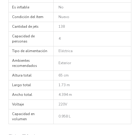
Es inflable
No
Condición del ítem
Nuevo
Cantidad de jets
138
Capacidad de
4
personas
Tipo de alimentación
Eléctrica
Ambientes
Exterior
recomendados
Altura total
65 cm
Largo total
1.73 m
Ancho total
4.394 m
Voltaje
220V
Capacidad en
0.958 L
volumen