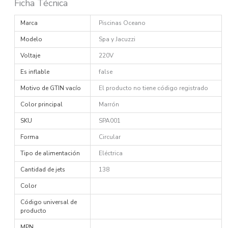
Ficha Técnica
Marca
Piscinas Oceano
Modelo
Spa y Jacuzzi
Voltaje
220V
Es inflable
false
Motivo de GTIN vacío
El producto no tiene código registrado
Color principal
Marrón
SKU
SPA001
Forma
Circular
Tipo de alimentación
Eléctrica
Cantidad de jets
138
Color
Código universal de
producto
MPN