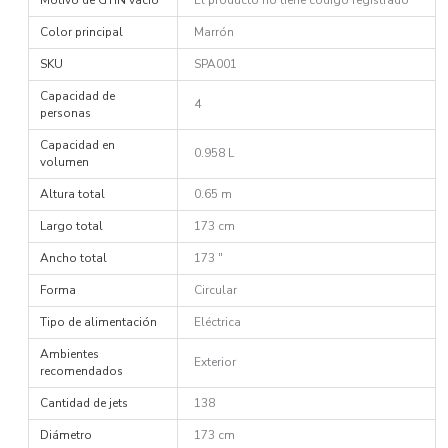
Color principal
Marrón
SKU
SPA001
Capacidad de
4
personas
Capacidad en
0.958 L
volumen
Altura total
0.65 m
Largo total
173 cm
Ancho total
173 "
Forma
Circular
Tipo de alimentación
Eléctrica
Ambientes
Exterior
recomendados
Cantidad de jets
138
Diámetro
173 cm