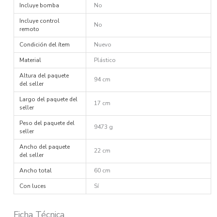
Incluye bomba
No
Incluye control
No
remoto
Condición del ítem
Nuevo
Material
Plástico
Altura del paquete
94 cm
del seller
Largo del paquete del
17 cm
seller
Peso del paquete del
9473 g
seller
Ancho del paquete
22 cm
del seller
Ancho total
60 cm
Con luces
Sí
Ficha Técnica