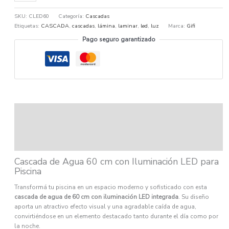
SKU:
CLED60
Categoría:
Cascadas
Etiquetas:
CASCADA
,
cascadas
,
lámina
,
laminar
,
led
,
luz
Marca:
Gifi
Pago seguro garantizado
Descripción
Información adicional
Ficha técnica
Cascada de Agua 60 cm con Iluminación LED para
Piscina
Transformá tu piscina en un espacio moderno y sofisticado con esta
cascada de agua de 60 cm con iluminación LED integrada
. Su diseño
aporta un atractivo efecto visual y una agradable caída de agua,
convirtiéndose en un elemento destacado tanto durante el día como por
la noche.