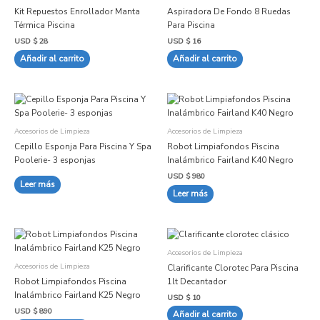
de
Kit Repuestos Enrollador Manta
Aspiradora De Fondo 8 Ruedas
producto
Térmica Piscina
Para Piscina
USD $
28
USD $
16
Añadir al carrito
Añadir al carrito
Accesorios de Limpieza
Accesorios de Limpieza
Cepillo Esponja Para Piscina Y Spa
Robot Limpiafondos Piscina
Poolerie- 3 esponjas
Inalámbrico Fairland K40 Negro
USD $
980
Leer más
Leer más
Accesorios de Limpieza
Accesorios de Limpieza
Clarificante Clorotec Para Piscina
Robot Limpiafondos Piscina
1lt Decantador
Inalámbrico Fairland K25 Negro
USD $
10
USD $
890
Añadir al carrito