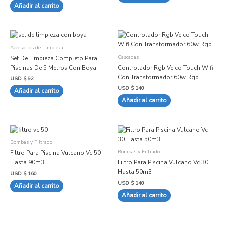
Añadir al carrito
Accesorios de Limpieza
Cascadas
Set De Limpieza Completo Para
Piscinas De 5 Metros Con Boya
Controlador Rgb Veico Touch Wifi
Con Transformador 60w Rgb
USD $
92
USD $
140
Añadir al carrito
Añadir al carrito
Bombas y Filtrado
Bombas y Filtrado
Filtro Para Piscina Vulcano Vc 50
Hasta 90m3
Filtro Para Piscina Vulcano Vc 30
Hasta 50m3
USD $
160
USD $
140
Añadir al carrito
Añadir al carrito