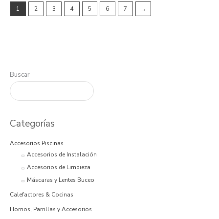
1
2
3
4
5
6
7
→
Buscar
Categorías
Accesorios Piscinas
Accesorios de Instalación
Accesorios de Limpieza
Máscaras y Lentes Buceo
Calefactores & Cocinas
Hornos, Parrillas y Accesorios