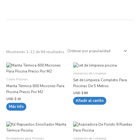
Ir
al
contenido
Ordenado
por
popularidad
Mostrando 1–12 de 84 resultados
Este
producto
Accesorios de Limpieza
tiene
Cubre Piscinas
Set de Limpieza Completo Para
múltiples
Manta Térmica 600 Micrones Para
Piscinas De 5 Metros
variantes.
Piscina Precio Por M2
USD $
85
Las
USD $
10
Añadir al carrito
opciones
Más Info
se
pueden
elegir
en
la
página
Enrolladores para Piscinas
Accesorios de Limpieza