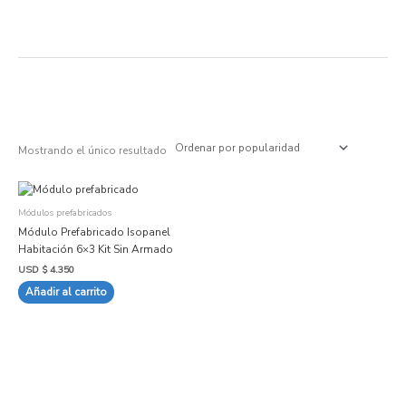
Ir
al
contenido
Mostrando el único resultado
Módulos prefabricados
Módulo Prefabricado Isopanel
Habitación 6×3 Kit Sin Armado
USD $
4.350
Añadir al carrito