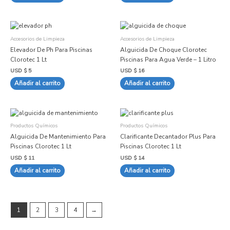
Accesorios de Limpieza
Accesorios de Limpieza
Elevador De Ph Para Piscinas
Alguicida De Choque Clorotec
Clorotec 1 Lt
Piscinas Para Agua Verde – 1 Litro
USD $
5
USD $
16
Añadir al carrito
Añadir al carrito
Productos Químicos
Productos Químicos
Alguicida De Mantenimiento Para
Clarificante Decantador Plus Para
Piscinas Clorotec 1 Lt
Piscinas Clorotec 1 Lt
USD $
11
USD $
14
Añadir al carrito
Añadir al carrito
1
2
3
4
→