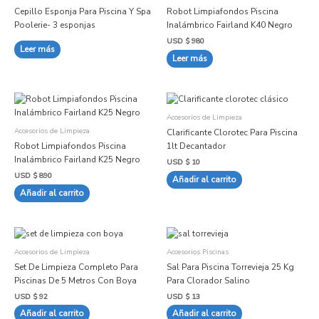
Cepillo Esponja Para Piscina Y Spa
Robot Limpiafondos Piscina
Poolerie- 3 esponjas
Inalámbrico Fairland K40 Negro
USD $
980
Leer más
Leer más
Accesorios de Limpieza
Accesorios de Limpieza
Clarificante Clorotec Para Piscina
Robot Limpiafondos Piscina
1lt Decantador
Inalámbrico Fairland K25 Negro
USD $
10
USD $
890
Añadir al carrito
Añadir al carrito
Accesorios de Limpieza
Accesorios Piscinas
Set De Limpieza Completo Para
Sal Para Piscina Torrevieja 25 Kg
Piscinas De 5 Metros Con Boya
Para Clorador Salino
USD $
92
USD $
13
Añadir al carrito
Añadir al carrito