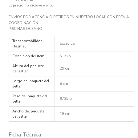
El precio no incluye envío.
ENVÍOS POR AGENCIA O RETIROS EN NUESTRO LOCAL CON PREVIA
COORDINACIÓN.
PISCINAS OCÉANO
Transportabilidad
Excedido
Hazmat
Condición del ítem
Nuevo
Altura del paquete
29 cm
del seller
Largo del paquete del
8 cm
seller
Peso del paquete del
9735 g
seller
Ancho del paquete
18 cm
del seller
Ficha Técnica