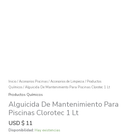
Ir
al
contenido
Alguicida
De
Mantenimiento
Para
Piscinas
Clorotec
1
Lt
Inicio
/
Accesorios Piscinas
/
Accesorios de Limpieza
/
Productos
cantidad
Químicos
/ Alguicida De Mantenimiento Para Piscinas Clorotec 1 Lt
Productos Químicos
Alguicida De Mantenimiento Para
Piscinas Clorotec 1 Lt
USD $
11
Disponibilidad:
Hay existencias