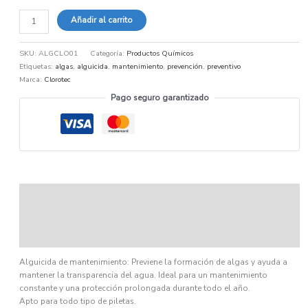
Añadir al carrito
SKU:
ALGCLO01
Categoría:
Productos Químicos
Etiquetas:
algas
,
alguicida
,
mantenimiento
,
prevención
,
preventivo
Marca:
Clorotec
Pago seguro garantizado
Descripción
Información adicional
Ficha técnica
Alguicida de mantenimiento: Previene la formación de algas y ayuda a
mantener la transparencia del agua. Ideal para un mantenimiento
constante y una protección prolongada durante todo el año.
Apto para todo tipo de piletas.