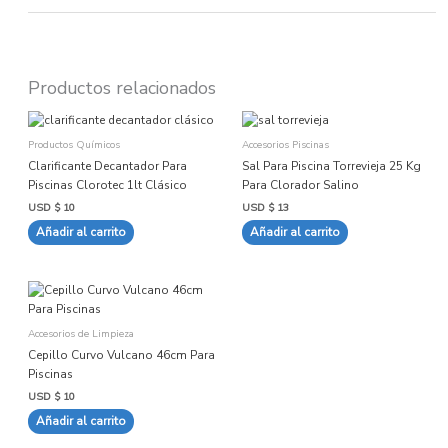
Productos relacionados
Productos Químicos
Accesorios Piscinas
Clarificante Decantador Para
Sal Para Piscina Torrevieja 25 Kg
Piscinas Clorotec 1lt Clásico
Para Clorador Salino
USD $
10
USD $
13
Añadir al carrito
Añadir al carrito
Accesorios de Limpieza
Cepillo Curvo Vulcano 46cm Para
Piscinas
USD $
10
Añadir al carrito