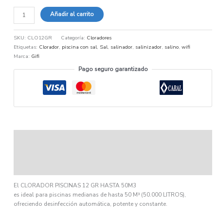
Añadir al carrito
SKU:
CLO12GR
Categoría:
Cloradores
Etiquetas:
Clorador
,
piscina con sal
,
Sal
,
salinador
,
salinizador
,
salino
,
wifi
Marca:
Gifi
Pago seguro garantizado
Descripción
Información adicional
Ficha técnica
El CLORADOR PISCINAS 12 GR HASTA 50M3
es ideal para piscinas medianas de hasta 50 M³ (50.000 LITROS),
ofreciendo desinfección automática, potente y constante.