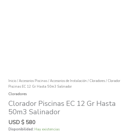
Ir
al
contenido
Clorador
Piscinas
EC
12
Gr
Hasta
50m3
Salinador
Inicio
/
Accesorios Piscinas
/
Accesorios de Instalación
/
Cloradores
/ Clorador
cantidad
Piscinas EC 12 Gr Hasta 50m3 Salinador
Cloradores
Clorador Piscinas EC 12 Gr Hasta
50m3 Salinador
USD $
580
Disponibilidad:
Hay existencias