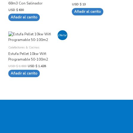
68m3 Con Salinador
USD $
13
USD $
630
Añadir al carrito
Añadir al carrito
El
El
¡Oferta!
precio
precio
original
actual
era:
es:
Calefactores & Cocinas
USD
USD
$ 1.680.
$ 1.428.
Estufa Pellet 10kw Wifi
Programable 50-100m2
USD $
1.680
USD $
1.428
Añadir al carrito