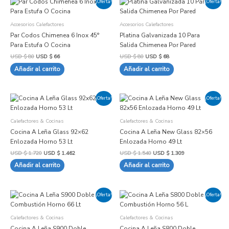
¡Oferta!
¡Oferta!
precio
precio
precio
precio
original
actual
original
actual
era:
es:
era:
es:
Accesorios Calefactores
Accesorios Calefactores
USD
USD
USD
USD
$ 80.
$ 66.
$ 80.
$ 68.
Par Codos Chimenea 6 Inox 45°
Platina Galvanizada 10 Para
Para Estufa O Cocina
Salida Chimenea Por Pared
USD $
80
USD $
66
USD $
80
USD $
68
Añadir al carrito
Añadir al carrito
El
El
El
El
¡Oferta!
¡Oferta!
precio
precio
precio
precio
original
actual
original
actual
era:
es:
era:
es:
Calefactores & Cocinas
Calefactores & Cocinas
USD
USD
USD
USD
$ 1.720.
$ 1.462.
$ 1.540.
$ 1.309.
Cocina A Leña Glass 92×62
Cocina A Leña New Glass 82×56
Enlozada Horno 53 Lt
Enlozada Horno 49 Lt
USD $
1.720
USD $
1.462
USD $
1.540
USD $
1.309
Añadir al carrito
Añadir al carrito
El
El
El
El
¡Oferta!
¡Oferta!
precio
precio
precio
precio
original
actual
original
actual
era:
es:
era:
es:
Calefactores & Cocinas
Calefactores & Cocinas
USD
USD
USD
USD
$ 3.063.
$ 2.604.
$ 2.841.
$ 2.415.
Cocina A Leña S900 Doble
Cocina A Leña S800 Doble