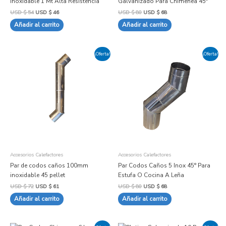
Inoxidable 1 Mt Alta Resistencia
Galvanizado Para Chimenea 45°
USD $
54
USD $
46
USD $
80
USD $
68
Añadir al carrito
Añadir al carrito
El
El
El
El
¡Oferta!
¡Oferta!
precio
precio
precio
precio
original
actual
original
actual
era:
es:
era:
es:
USD
USD
USD
USD
$ 72.
$ 61.
$ 80.
$ 68.
Accesorios Calefactores
Accesorios Calefactores
Par de codos caños 100mm
Par Codos Caños 5 Inox 45° Para
inoxidable 45 pellet
Estufa O Cocina A Leña
USD $
72
USD $
61
USD $
80
USD $
68
Añadir al carrito
Añadir al carrito
El
El
El
El