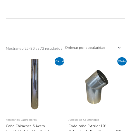
Ir
al
contenido
Ordenado
por
popularidad
Mostrando 25–36 de 72 resultados
El
El
El
El
¡Oferta!
¡Oferta!
precio
precio
precio
precio
original
actual
original
actual
era:
es:
era:
es:
USD
USD
USD
USD
$ 54.
$ 46.
$ 80.
$ 68.
Accesorios Calefactores
Accesorios Calefactores
Caño Chimenea 6 Acero
Codo caño Exterior 10″