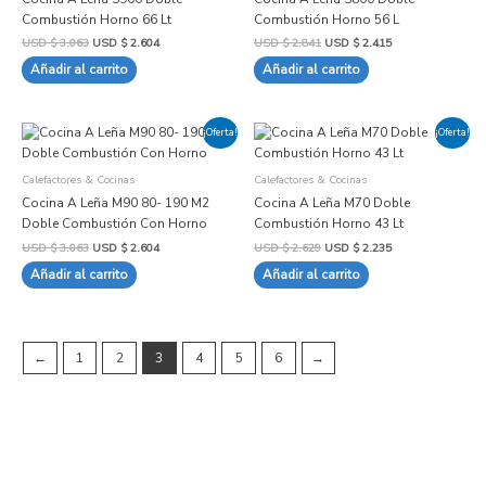
Combustión Horno 66 Lt
Combustión Horno 56 L
USD $
3.063
USD $
2.604
USD $
2.841
USD $
2.415
Añadir al carrito
Añadir al carrito
El
El
El
El
¡Oferta!
¡Oferta!
precio
precio
precio
precio
original
actual
original
actual
era:
es:
era:
es:
Calefactores & Cocinas
Calefactores & Cocinas
USD
USD
USD
USD
$ 3.063.
$ 2.604.
$ 2.629.
$ 2.235.
Cocina A Leña M90 80- 190 M2
Cocina A Leña M70 Doble
Doble Combustión Con Horno
Combustión Horno 43 Lt
USD $
3.063
USD $
2.604
USD $
2.629
USD $
2.235
Añadir al carrito
Añadir al carrito
←
1
2
3
4
5
6
→