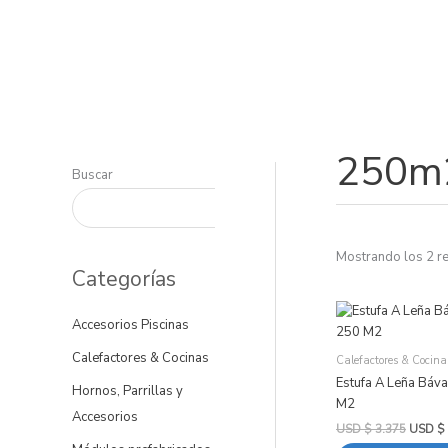
Ir
al
contenido
250m
Buscar
Mostrando los 2 r
Categorías
El
precio
Accesorios Piscinas
original
era:
Calefactores & Cocinas
Calefactores & Cocina
USD
Estufa A Leña Báv
$ 3.375
Hornos, Parrillas y
M2
Accesorios
USD $
3.375
USD $