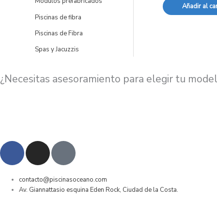
Módulos prefabricados
Añadir al car
Piscinas de fibra
Piscinas de Fibra
Spas y Jacuzzis
¿Necesitas asesoramiento para elegir tu model
F
I
P
a
n
h
c
s
o
e
t
n
contacto@piscinasoceano.com
Av. Giannattasio esquina Eden Rock, Ciudad de la Costa.
b
a
e
o
g
-