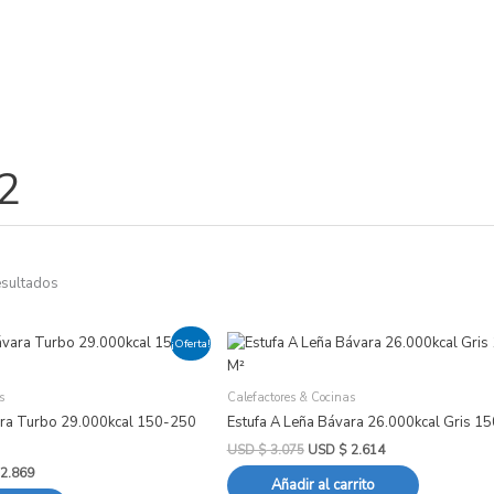
2
Ordenado
por
popularidad
esultados
El
El
El
¡Oferta!
precio
precio
precio
actual
original
actual
es:
era:
es:
s
Calefactores & Cocinas
USD
USD
USD
ara Turbo 29.000kcal 150-250
Estufa A Leña Bávara 26.000kcal Gris 1
.
$ 2.869.
$ 3.075.
$ 2.614.
USD $
3.075
USD $
2.614
2.869
Añadir al carrito