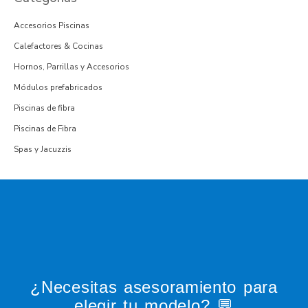
Accesorios Piscinas
Calefactores & Cocinas
Hornos, Parrillas y Accesorios
Módulos prefabricados
Piscinas de fibra
Piscinas de Fibra
Spas y Jacuzzis
¿Necesitas asesoramiento para
elegir tu modelo? 💬