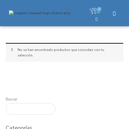
Ir
al
0
USD
Cart
$
0
contenido
No se han encontrado productos que coincidan con tu
selección.
Buscar
Categorías