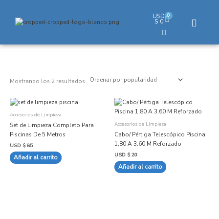
Ir
al
0
USD
Cart
$
0
contenido
Ordenado
por
popularidad
Mostrando los 2 resultados
Accesorios de Limpieza
Accesorios de Limpieza
Set de Limpieza Completo Para
Piscinas De 5 Metros
Cabo/ Pértiga Telescópico Piscina
1,80 A 3,60 M Reforzado
USD $
85
USD $
20
Añadir al carrito
Añadir al carrito