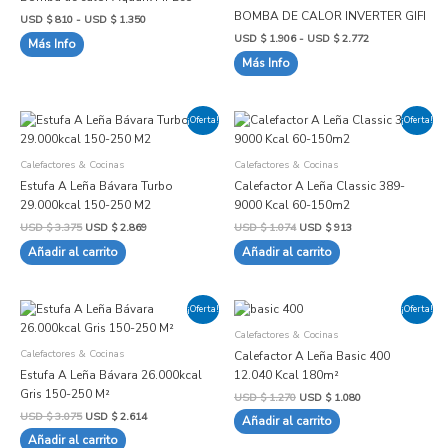
múltiples
múltiples
de
de
$ 810
$ 1.906
BOMBA DE CALOR INVERTER GIFI
USD $
810
-
USD $
1.350
variantes.
hasta
variantes.
hasta
producto
producto
USD
USD
USD $
1.906
-
USD $
2.772
Más Info
Las
Las
$ 1.350
$ 2.772
Más Info
opciones
opciones
se
se
pueden
pueden
El
El
El
El
elegir
elegir
¡Oferta!
¡Oferta!
precio
precio
precio
precio
en
en
original
actual
original
actual
era:
es:
era:
es:
la
la
Calefactores & Cocinas
Calefactores & Cocinas
USD
USD
USD
USD
página
página
$ 3.375.
$ 2.869.
$ 1.074.
$ 913.
Estufa A Leña Bávara Turbo
Calefactor A Leña Classic 389-
de
de
29.000kcal 150-250 M2
9000 Kcal 60-150m2
producto
producto
USD $
3.375
USD $
2.869
USD $
1.074
USD $
913
Añadir al carrito
Añadir al carrito
El
El
El
El
¡Oferta!
¡Oferta!
precio
precio
precio
precio
original
actual
original
actual
Calefactores & Cocinas
era:
es:
era:
es:
Calefactores & Cocinas
Calefactor A Leña Basic 400
USD
USD
USD
USD
$ 3.075.
$ 2.614.
$ 1.270.
$ 1.080.
Estufa A Leña Bávara 26.000kcal
12.040 Kcal 180m²
Gris 150-250 M²
USD $
1.270
USD $
1.080
USD $
3.075
USD $
2.614
Añadir al carrito
Añadir al carrito