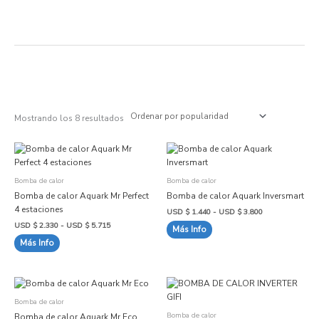
Ir
al
contenido
Ordenado
por
popularidad
Mostrando los 8 resultados
Rango
Rango
Este
Este
de
de
producto
producto
precios:
precios:
desde
desde
tiene
tiene
Bomba de calor
Bomba de calor
USD
USD
múltiples
múltiples
$ 2.330
$ 1.440
Bomba de calor Aquark Mr Perfect
Bomba de calor Aquark Inversmart
variantes.
hasta
variantes.
hasta
4 estaciones
USD
USD
USD $
1.440
-
USD $
3.800
Las
Las
$ 5.715
$ 3.800
USD $
2.330
-
USD $
5.715
Más Info
opciones
opciones
Más Info
se
se
pueden
pueden
elegir
elegir
Rango
Rango
Este
Este
en
en
de
de
producto
producto
la
la
precios:
precios:
Bomba de calor
desde
desde
tiene
tiene
página
página
Bomba de calor
Bomba de calor Aquark Mr Eco
USD
USD