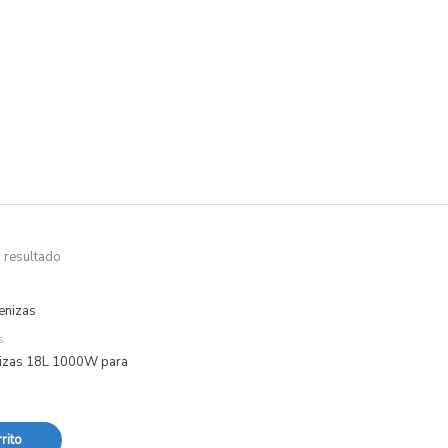
a
 resultado
s
nizas 18L 1000W para
rito