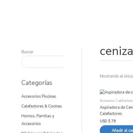
Ir
al
contenido
ceniz
Buscar
Mostrando el único
Categorías
Accesorios Piscinas
Accesorios Calefactore
Calefactores & Cocinas
Aspiradora de Ce
Calefactores
Hornos, Parrillas y
USD $
79
Accesorios
Añadir al car