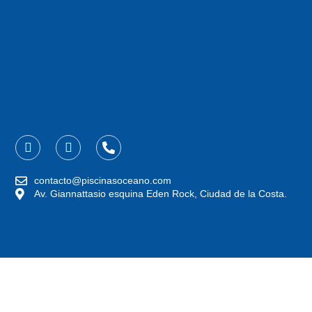
F
I
P
a
n
h
c
s
o
e
t
n
contacto@piscinasoceano.com
b
a
e
Av. Giannattasio esquina Eden Rock, Ciudad de la Costa.
o
g
-
o
r
a
k
a
l
-
m
t
f