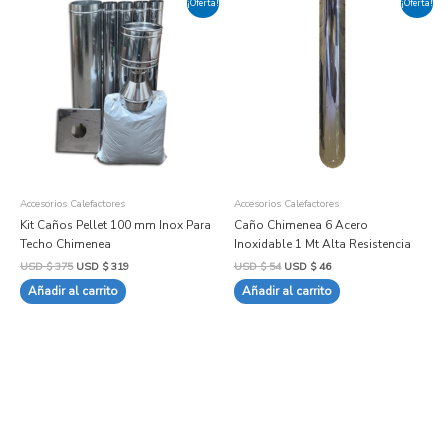
¡Oferta!
¡Oferta!
precio
precio
precio
precio
original
actual
original
actual
era:
es:
era:
es:
USD
USD
USD
USD
$ 375.
$ 319.
$ 54.
$ 46.
Accesorios Calefactores
Accesorios Calefactores
Kit Caños Pellet 100 mm Inox Para
Caño Chimenea 6 Acero
Techo Chimenea
Inoxidable 1 Mt Alta Resistencia
USD $
375
USD $
319
USD $
54
USD $
46
Añadir al carrito
Añadir al carrito