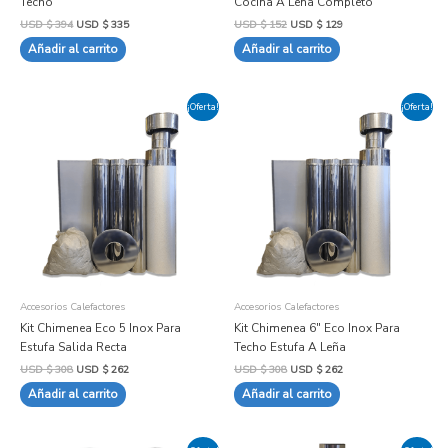
Techo
Cocina A Leña Completo
USD $
394
USD $
335
USD $
152
USD $
129
Añadir al carrito
Añadir al carrito
El
El
El
El
¡Oferta!
¡Oferta!
precio
precio
precio
precio
original
actual
original
actual
era:
es:
era:
es:
USD
USD
USD
USD
$ 308.
$ 262.
$ 308.
$ 262.
Accesorios Calefactores
Accesorios Calefactores
Kit Chimenea Eco 5 Inox Para
Kit Chimenea 6″ Eco Inox Para
Estufa Salida Recta
Techo Estufa A Leña
USD $
308
USD $
262
USD $
308
USD $
262
Añadir al carrito
Añadir al carrito
El
El
El
El