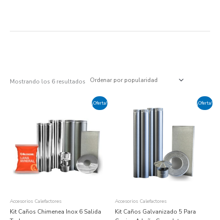
Ir
al
contenido
Ordenado
por
popularidad
Mostrando los 6 resultados
El
El
El
El
¡Oferta!
¡Oferta!
precio
precio
precio
precio
original
actual
original
actual
era:
es:
era:
es:
USD
USD
USD
USD
$ 394.
$ 335.
$ 152.
$ 129.
Accesorios Calefactores
Accesorios Calefactores
Kit Caños Chimenea Inox 6 Salida
Kit Caños Galvanizado 5 Para