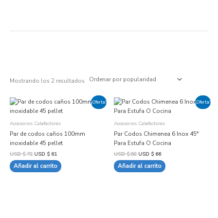
Ir
al
contenido
Ordenado
por
popularidad
Mostrando los 2 resultados
El
El
El
El
¡Oferta!
¡Oferta!
precio
precio
precio
precio
original
actual
original
actual
era:
es:
era:
es:
Accesorios Calefactores
Accesorios Calefactores
USD
USD
USD
USD
$ 72.
$ 61.
$ 80.
$ 66.
Par de codos caños 100mm
Par Codos Chimenea 6 Inox 45°
inoxidable 45 pellet
Para Estufa O Cocina
USD $
72
USD $
61
USD $
80
USD $
66
Añadir al carrito
Añadir al carrito