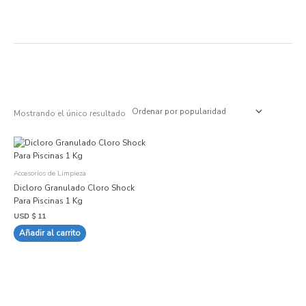
Ir
al
contenido
Mostrando el único resultado
Accesorios de Limpieza
Dicloro Granulado Cloro Shock
Para Piscinas 1 Kg
USD $
11
Añadir al carrito