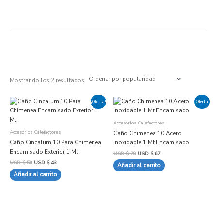
Ir
al
contenido
Ordenado
por
popularidad
Mostrando los 2 resultados
El
El
El
El
¡Oferta!
¡Oferta!
precio
precio
precio
precio
original
actual
original
actual
era:
es:
era:
es:
Accesorios Calefactores
USD
USD
USD
USD
$ 50.
$ 43.
$ 79.
$ 67.
Accesorios Calefactores
Caño Chimenea 10 Acero
Caño Cincalum 10 Para Chimenea
Inoxidable 1 Mt Encamisado
Encamisado Exterior 1 Mt
USD $
79
USD $
67
USD $
50
USD $
43
Añadir al carrito
Añadir al carrito