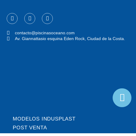
F
I
P
a
n
h
c
s
o
e
t
n
contacto@piscinasoceano.com
b
a
e
Av. Giannattasio esquina Eden Rock, Ciudad de la Costa.
o
g
-
o
r
a
k
a
l
-
m
t
f
MODELOS INDUSPLAST
POST VENTA