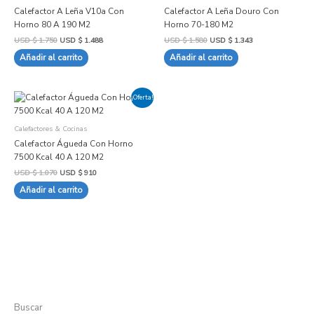
$ 1.750.
$ 1.488.
$ 1.580.
$ 1.343.
Calefactor A Leña V10a Con
Calefactor A Leña Douro Con
Horno 80 A 190 M2
Horno 70-180 M2
USD $
1.750
USD $
1.488
USD $
1.580
USD $
1.343
Añadir al carrito
Añadir al carrito
El
El
¡Oferta!
precio
precio
original
actual
era:
es:
Calefactores & Cocinas
USD
USD
$ 1.070.
$ 910.
Calefactor Águeda Con Horno
7500 Kcal 40 A 120 M2
USD $
1.070
USD $
910
Añadir al carrito
Buscar