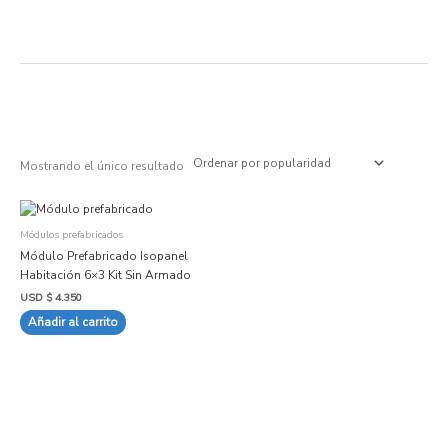
Ir
al
contenido
Mostrando el único resultado
Módulos prefabricados
Módulo Prefabricado Isopanel
Habitación 6×3 Kit Sin Armado
USD $
4.350
Añadir al carrito