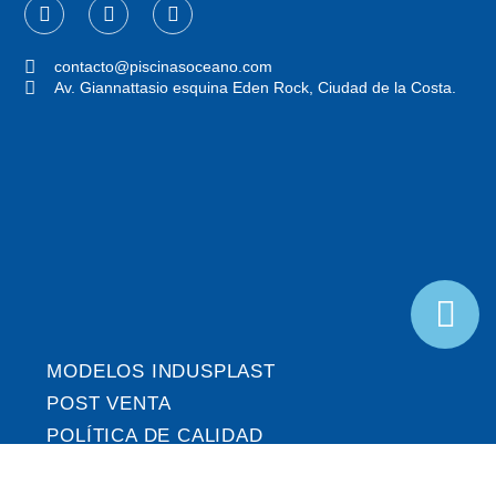
F
I
P
a
n
h
c
s
o
e
t
n
contacto@piscinasoceano.com
b
a
e
Av. Giannattasio esquina Eden Rock, Ciudad de la Costa.
o
g
-
o
r
a
k
a
l
-
m
t
f
MODELOS INDUSPLAST
POST VENTA
POLÍTICA DE CALIDAD
MI CUENTA