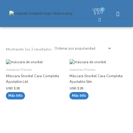
Ir
al
0
USD
Cart
$
0
contenido
Ordenado
por
popularidad
Mostrando los 2 resultados
Este
Este
producto
producto
Accesorios Piscinas
Accesorios Piscinas
tiene
tiene
Máscara Snorkel Cara Completa
Máscara Snorkel Cara Completa
múltiples
múltiples
Ajustable L/xl
Ajustable S/m
variantes.
variantes.
USD $
20
USD $
20
Las
Las
Más Info
Más Info
opciones
opciones
se
se
pueden
pueden
elegir
elegir
en
en
la
la
página
página