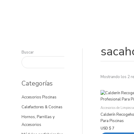
Ir
al
contenido
sacah
Buscar
Mostrando los 2 r
Categorías
Accesorios Piscinas
Calefactores & Cocinas
Accesorios de Limpieza
Calderín Recogehoj
Hornos, Parrillas y
Para Piscinas
Accesorios
USD $
7