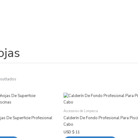
ojas
Ordenado
por
popularidad
esultados
Accesorios de Limpieza
as De Superficie Profesional
Calderín De Fondo Profesional Para Pisci
Cabo
USD $
11