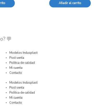
rito
Añadir al carrito
o? 💬
Modelos Indusplast
Post venta
Política de calidad
Mi cuenta
Contacto
Modelos Indusplast
Post venta
Política de calidad
Mi cuenta
Contacto