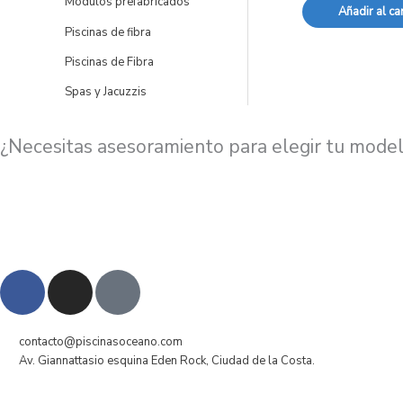
Módulos prefabricados
Añadir al car
Piscinas de fibra
Piscinas de Fibra
Spas y Jacuzzis
¿Necesitas asesoramiento para elegir tu model
F
I
P
a
n
h
c
s
o
e
t
n
contacto@piscinasoceano.com
Av. Giannattasio esquina Eden Rock, Ciudad de la Costa.
b
a
e
o
g
-