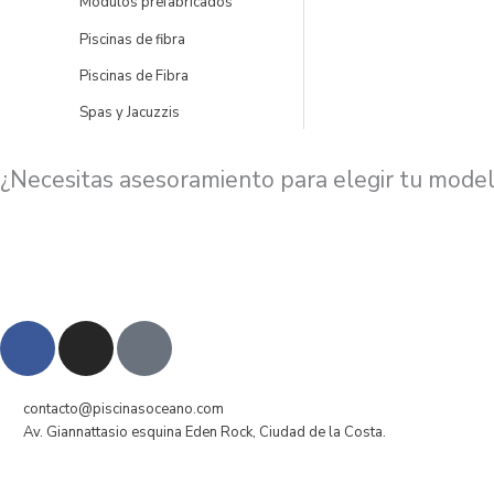
Módulos prefabricados
Piscinas de fibra
Piscinas de Fibra
Spas y Jacuzzis
¿Necesitas asesoramiento para elegir tu model
F
I
P
a
n
h
c
s
o
e
t
n
contacto@piscinasoceano.com
Av. Giannattasio esquina Eden Rock, Ciudad de la Costa.
b
a
e
o
g
-