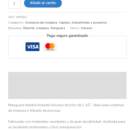
Añadir al carrito
SKU:
MNG01
Categorías:
Accesorios de Limpieza
,
Cepillos, limpiafondos y accesorios
Etiquetas:
flotante
,
Limpieza
,
Manguera
Marca:
Vulcano
Pago seguro garantizado
Descripción
Información adicional
Ficha técnica
Manguera flexible flotante Vulcano bicolor de 1 1/2″, ideal para sistemas
de limpieza y filtrado de piscinas.
Fabricada con materiales resistentes y de gran durabilidad, diseñada para
un excelente rendimiento y fácil manipulación.