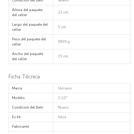
Condición del ítem
Nuevo
Altura del paquete
22 cm
del seller
Largo del paquete del
5 cm
seller
Peso del paquete del
8939 g
seller
Ancho del paquete
15 cm
del seller
Ficha Técnica
Marca
Vulcano
Modelo
1 1/2"
Condición del ítem
Nuevo
Es kit
false
Fabricante