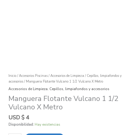
Ir
al
contenido
Manguera
Flotante
Vulcano
1
1/2
Vulcano
X
Inicio
/
Accesorios Piscinas
/
Accesorios de Limpieza
/
Cepillos, limpiafondos y
Metro
accesorios
/ Manguera Flotante Vulcano 1 1/2 Vulcano X Metro
cantidad
Accesorios de Limpieza
,
Cepillos, limpiafondos y accesorios
Manguera Flotante Vulcano 1 1/2
Vulcano X Metro
USD $
4
Disponibilidad:
Hay existencias